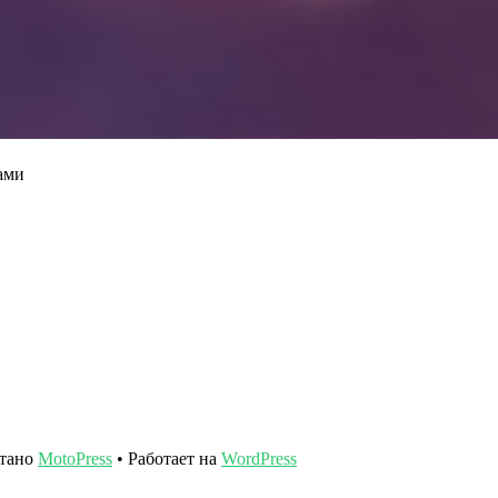
ами
отано
MotoPress
• Работает на
WordPress