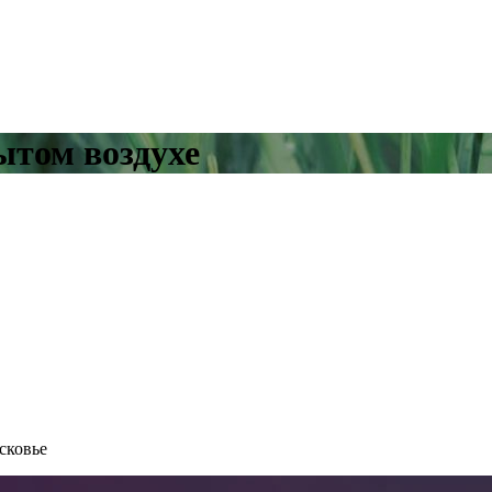
ытом воздухе
сковье