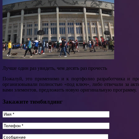
Лучше один раз увидеть, чем десять раз прочесть
Пожалуй, это применимо и к портфолио разработчика и пр
организовывали полностью «под ключ», либо отвечали за ак
вами элементов, предложить новую оригинальную программу.
Закажите тимбилдинг