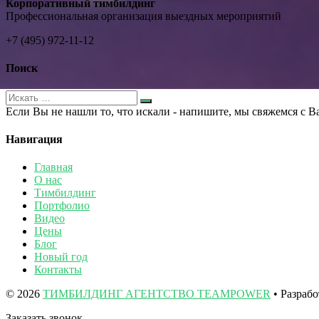
Корпоративный тимбилдинг
Профессиональная организация выездных мероприятий
+7 (495) 972-11-12
Поиск
Если Вы не нашли то, что искали - напишите, мы свяжемся с В
Навигация
Главная
О нас
Тимбилдинг
Портфолио
Видео
Цены
Блог
Новый год
Контакты
© 2026
ТИМБИЛДИНГ АГЕНТСТВО TEAMPOWER
• Разраб
Заказать звонок