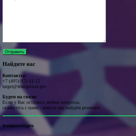
Найдите нас
Контакты:
+7 (495) 972-11-12
target@teampower.pro
Будем на связи:
Если у Вас остались любые вопросы,
свяжитесь с нами - вместе мы найдём решение
teampower.pro