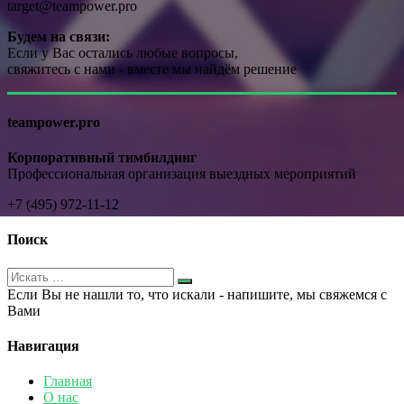
target@teampower.pro
Будем на связи:
Если у Вас остались любые вопросы,
свяжитесь с нами - вместе мы найдём решение
teampower.pro
Корпоративный тимбилдинг
Профессиональная организация выездных мероприятий
+7 (495) 972-11-12
Поиск
Если Вы не нашли то, что искали - напишите, мы свяжемся с
Вами
Навигация
Главная
О нас