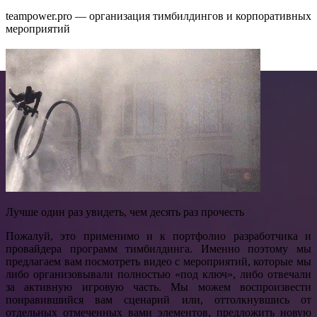
teampower.pro — организация тимбилдингов и корпоративных
мероприятий
Лучше один раз увидеть, чем десять раз прочесть
Пожалуй, это применимо и к портфолио разработчика и
провайдера программ тимбилдинга. Именно поэтому мы
предлагаем вам посмотреть видео с мероприятий, которые мы
либо организовывали полностью «под ключ», либо отвечали
за активную игровую часть. Мы можем воспроизвести
понравившийся вам сценарий или, оттолкнувшись от
отдельных отмеченных вами элементов, предложить новую