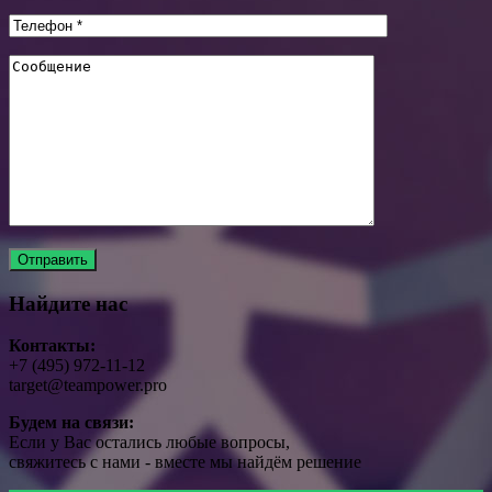
Найдите нас
Контакты:
+7 (495) 972-11-12
target@teampower.pro
Будем на связи:
Если у Вас остались любые вопросы,
свяжитесь с нами - вместе мы найдём решение