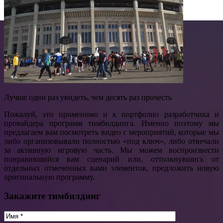
Лучше один раз увидеть, чем десять раз прочесть
Пожалуй, это применимо и к портфолио разработчика и
провайдера программ тимбилдинга. Именно поэтому мы
предлагаем вам посмотреть видео с мероприятий, которые мы
либо организовывали полностью «под ключ», либо отвечали
за активную игровую часть. Мы можем воспроизвести
понравившийся вам сценарий или, оттолкнувшись от
отдельных отмеченных вами элементов, предложить новую
оригинальную программу.
Закажите тимбилдинг