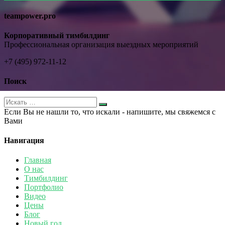
teampower.pro
Корпоративный тимбилдинг
Профессиональная организация выездных мероприятий
+7 (495) 972-11-12
Поиск
Если Вы не нашли то, что искали - напишите, мы свяжемся с
Вами
Навигация
Главная
О нас
Тимбилдинг
Портфолио
Видео
Цены
Блог
Новый год