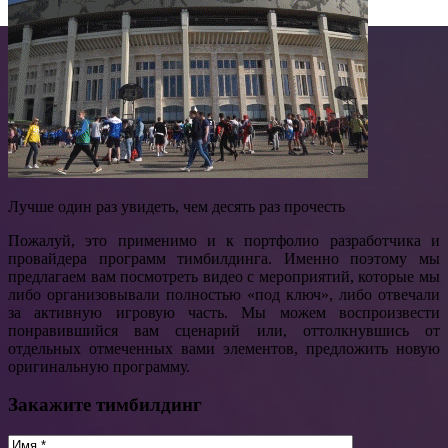
Лучше один раз увидеть, чем десять раз прочесть
Пожалуй, это применимо и к портфолио разработчика и
провайдера программ тимбилдинга. Именно поэтому мы
предлагаем вам посмотреть видео с мероприятий, которые мы
либо организовывали полностью «под ключ», либо отвечали
за активную игровую часть. Мы можем воспроизвести
понравившийся вам сценарий или, оттолкнувшись от
отдельных отмеченных вами элементов, предложить новую
оригинальную программу.
Закажите тимбилдинг