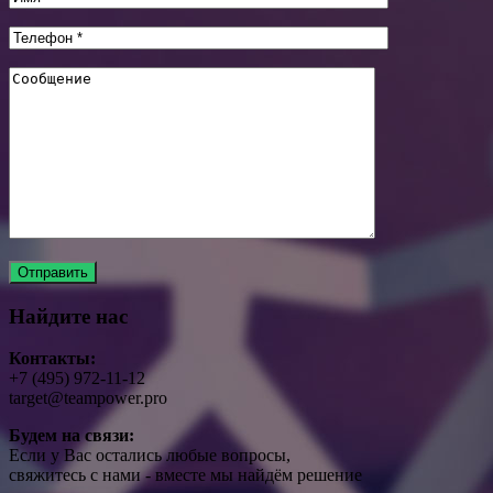
Найдите нас
Контакты:
+7 (495) 972-11-12
target@teampower.pro
Будем на связи:
Если у Вас остались любые вопросы,
свяжитесь с нами - вместе мы найдём решение