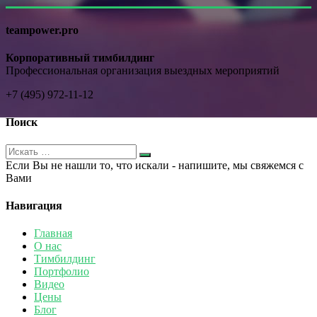
teampower.pro
Корпоративный тимбилдинг
Профессиональная организация выездных мероприятий
+7 (495) 972-11-12
Поиск
Если Вы не нашли то, что искали - напишите, мы свяжемся с
Вами
Навигация
Главная
О нас
Тимбилдинг
Портфолио
Видео
Цены
Блог