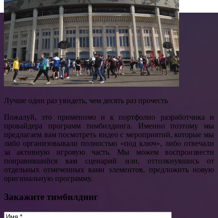
Лучше один раз увидеть, чем десять раз прочесть
Пожалуй, это применимо и к портфолио разработчика и
провайдера программ тимбилдинга. Именно поэтому мы
предлагаем вам посмотреть видео с мероприятий, которые мы
либо организовывали полностью «под ключ», либо отвечали
за активную игровую часть. Мы можем воспроизвести
понравившийся вам сценарий или, оттолкнувшись от
отдельных отмеченных вами элементов, предложить новую
оригинальную программу.
Закажите тимбилдинг