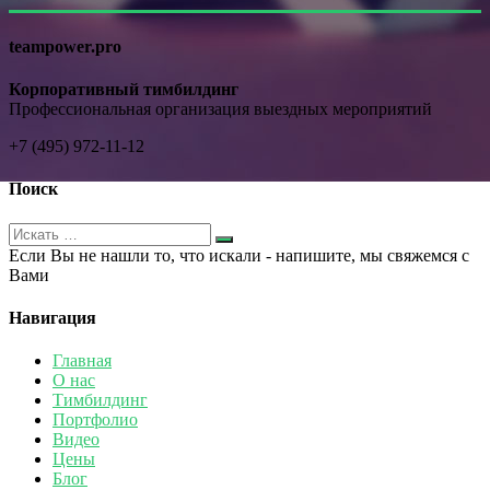
teampower.pro
Корпоративный тимбилдинг
Профессиональная организация выездных мероприятий
+7 (495) 972-11-12
Поиск
Если Вы не нашли то, что искали - напишите, мы свяжемся с
Вами
Навигация
Главная
О нас
Тимбилдинг
Портфолио
Видео
Цены
Блог