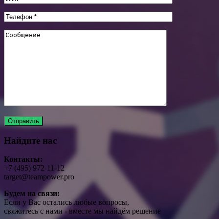
Найдите нас
Контакты:
+7 (495) 972-11-12
target@teampower.pro
Будем на связи:
Если у Вас остались любые вопросы,
свяжитесь с нами - вместе мы найдём решение