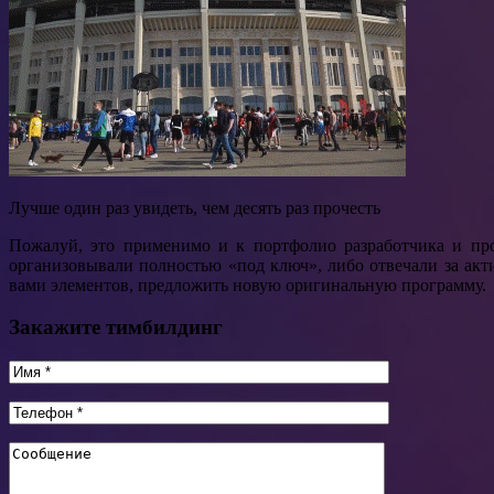
Лучше один раз увидеть, чем десять раз прочесть
Пожалуй, это применимо и к портфолио разработчика и пр
организовывали полностью «под ключ», либо отвечали за ак
вами элементов, предложить новую оригинальную программу.
Закажите тимбилдинг