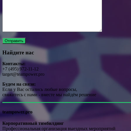
Найдите нас
Контакты:
+7 (495) 972-11-12
target@teampower.pro
Будем на связи:
Если у Вас остались любые вопросы,
свяжитесь с нами - вместе мы найдём решение
teampower.pro
Корпоративный тимбилдинг
Профессиональная организация выездных мероприятий