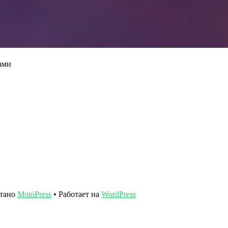
ами
отано
MotoPress
• Работает на
WordPress