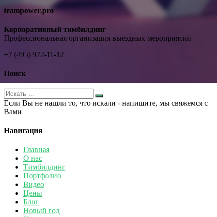
teampower.pro
Корпоративный тимбилдинг
Профессиональная организация выездных мероприятий
+7 (495) 972-11-12
Поиск
Если Вы не нашли то, что искали - напишите, мы свяжемся с
Вами
Навигация
Главная
О нас
Тимбилдинг
Портфолио
Видео
Цены
Блог
Новый год