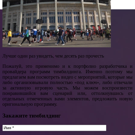
Лучше один раз увидеть, чем десять раз прочесть
Пожалуй, это применимо и к портфолио разработчика и
провайдера программ тимбилдинга. Именно поэтому мы
предлагаем вам посмотреть видео с мероприятий, которые мы
либо организовывали полностью «под ключ», либо отвечали
за активную игровую часть. Мы можем воспроизвести
понравившийся вам сценарий или, оттолкнувшись от
отдельных отмеченных вами элементов, предложить новую
оригинальную программу.
Закажите тимбилдинг