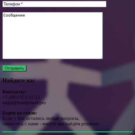
Найдите нас
Контакты:
+7 (495) 972-11-12
target@teampower.pro
Будем на связи:
Если у Вас остались любые вопросы,
свяжитесь с нами - вместе мы найдём решение