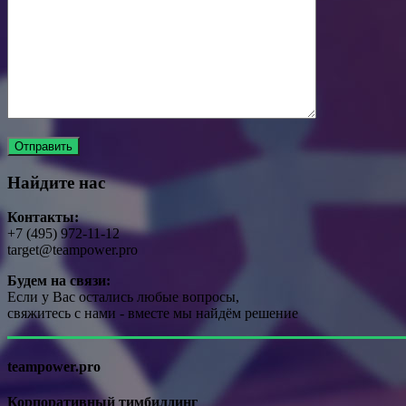
Найдите нас
Контакты:
+7 (495) 972-11-12
target@teampower.pro
Будем на связи:
Если у Вас остались любые вопросы,
свяжитесь с нами - вместе мы найдём решение
teampower.pro
Корпоративный тимбилдинг