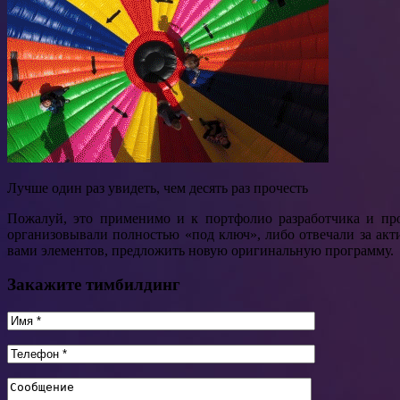
Лучше один раз увидеть, чем десять раз прочесть
Пожалуй, это применимо и к портфолио разработчика и пр
организовывали полностью «под ключ», либо отвечали за ак
вами элементов, предложить новую оригинальную программу.
Закажите тимбилдинг