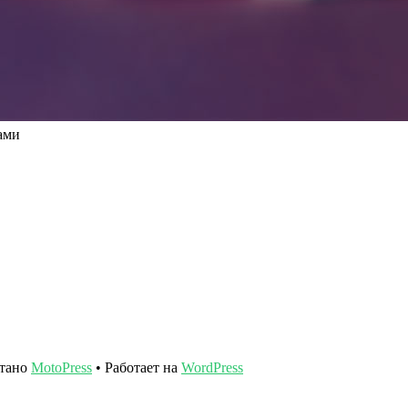
ами
отано
MotoPress
• Работает на
WordPress