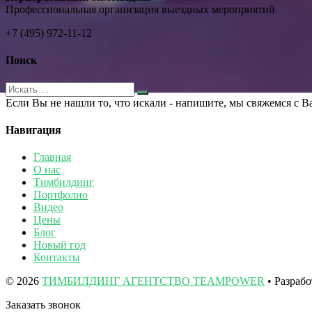
Профессиональная организация выездных мероприятий
+7 (495) 972-11-12
Поиск
Если Вы не нашли то, что искали - напишите, мы свяжемся с В
Навигация
Главная
О нас
Тимбилдинг
Портфолио
Видео
Цены
Блог
Новый год
Контакты
© 2026
ТИМБИЛДИНГ АГЕНТСТВО TEAMPOWER
• Разраб
Заказать звонок