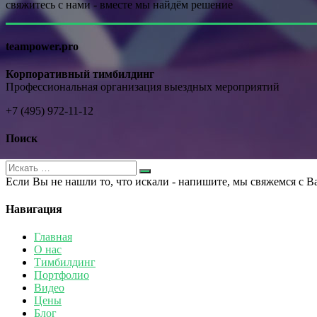
свяжитесь с нами - вместе мы найдём решение
teampower.pro
Корпоративный тимбилдинг
Профессиональная организация выездных мероприятий
+7 (495) 972-11-12
Поиск
Если Вы не нашли то, что искали - напишите, мы свяжемся с В
Навигация
Главная
О нас
Тимбилдинг
Портфолио
Видео
Цены
Блог