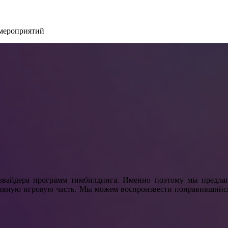
 мероприятий
овайдера программ тимбилдинга. Именно поэтому мы предлаг
тивную игровую часть. Мы можем воспроизвести понравившийс