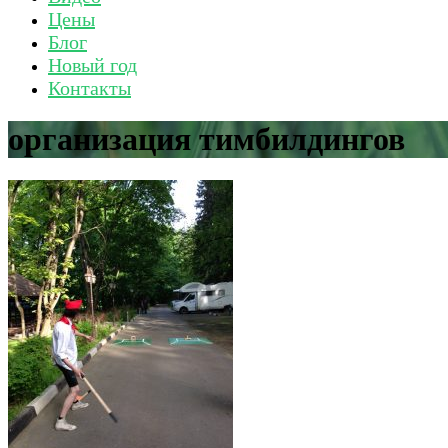
Цены
Блог
Новый год
Контакты
организация тимбилдингов