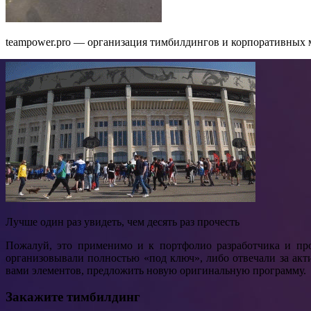
teampower.pro — организация тимбилдингов и корпоративных
Лучше один раз увидеть, чем десять раз прочесть
Пожалуй, это применимо и к портфолио разработчика и пр
организовывали полностью «под ключ», либо отвечали за ак
вами элементов, предложить новую оригинальную программу.
Закажите тимбилдинг