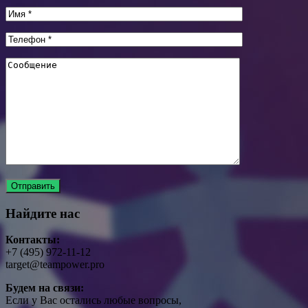
Найдите нас
Контакты:
+7 (495) 972-11-12
target@teampower.pro
Будем на связи:
Если у Вас остались любые вопросы,