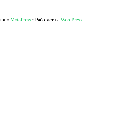
отано
MotoPress
• Работает на
WordPress