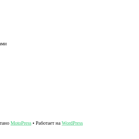
ами
отано
MotoPress
• Работает на
WordPress