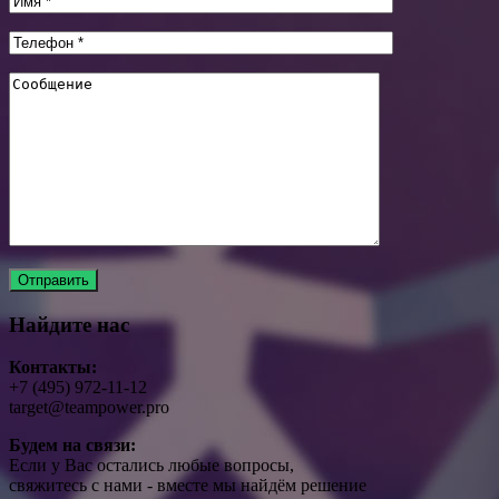
Найдите нас
Контакты:
+7 (495) 972-11-12
target@teampower.pro
Будем на связи:
Если у Вас остались любые вопросы,
свяжитесь с нами - вместе мы найдём решение