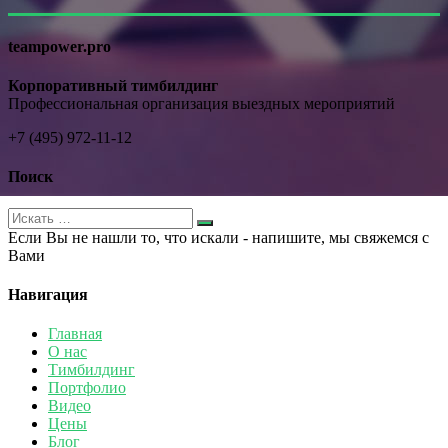
teampower.pro
Корпоративный тимбилдинг
Профессиональная организация выездных мероприятий
+7 (495) 972-11-12
Поиск
Если Вы не нашли то, что искали - напишите, мы свяжемся с
Вами
Навигация
Главная
О нас
Тимбилдинг
Портфолио
Видео
Цены
Блог