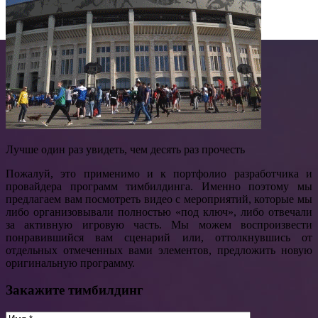
Лучше один раз увидеть, чем десять раз прочесть
Пожалуй, это применимо и к портфолио разработчика и
провайдера программ тимбилдинга. Именно поэтому мы
предлагаем вам посмотреть видео с мероприятий, которые мы
либо организовывали полностью «под ключ», либо отвечали
за активную игровую часть. Мы можем воспроизвести
понравившийся вам сценарий или, оттолкнувшись от
отдельных отмеченных вами элементов, предложить новую
оригинальную программу.
Закажите тимбилдинг