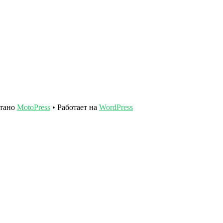
отано
MotoPress
• Работает на
WordPress