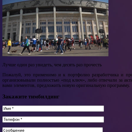
Лучше один раз увидеть, чем десять раз прочесть
Пожалуй, это применимо и к портфолио разработчика и пр
организовывали полностью «под ключ», либо отвечали за ак
вами элементов, предложить новую оригинальную программу.
Закажите тимбилдинг