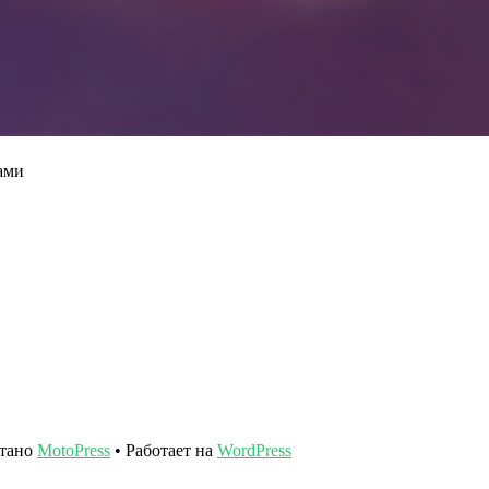
ами
отано
MotoPress
• Работает на
WordPress