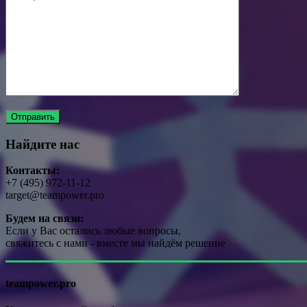
Найдите нас
Контакты:
+7 (495) 972-11-12
target@teampower.pro
Будем на связи:
Если у Вас остались любые вопросы,
свяжитесь с нами - вместе мы найдём решение
teampower.pro