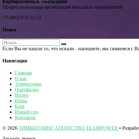
Корпоративный тимбилдинг
Профессиональная организация выездных мероприятий
+7 (495) 972-11-12
Поиск
Если Вы не нашли то, что искали - напишите, мы свяжемся с В
Навигация
Главная
О нас
Тимбилдинг
Портфолио
Видео
Цены
Блог
Новый год
Контакты
© 2026
ТИМБИЛДИНГ АГЕНТСТВО TEAMPOWER
• Разраб
Заказать звонок