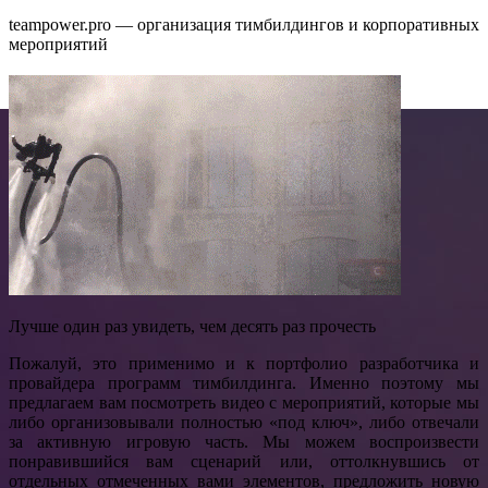
teampower.pro — организация тимбилдингов и корпоративных
мероприятий
Лучше один раз увидеть, чем десять раз прочесть
Пожалуй, это применимо и к портфолио разработчика и
провайдера программ тимбилдинга. Именно поэтому мы
предлагаем вам посмотреть видео с мероприятий, которые мы
либо организовывали полностью «под ключ», либо отвечали
за активную игровую часть. Мы можем воспроизвести
понравившийся вам сценарий или, оттолкнувшись от
отдельных отмеченных вами элементов, предложить новую