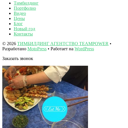
Тимбилдинг
Портфолио
Видео
Цены
Блог
Новый год
Контакты
© 2026
ТИМБИЛДИНГ АГЕНТСТВО TEAMPOWER
•
Разработано
MotoPress
• Работает на
WordPress
Заказать звонок