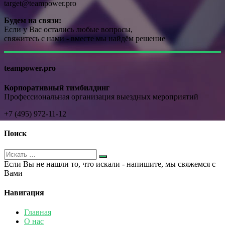
target@teampower.pro
Будем на связи:
Если у Вас остались любые вопросы,
свяжитесь с нами - вместе мы найдём решение
teampower.pro
Корпоративный тимбилдинг
Профессиональная организация выездных мероприятий
+7 (495) 972-11-12
Поиск
Если Вы не нашли то, что искали - напишите, мы свяжемся с
Вами
Навигация
Главная
О нас