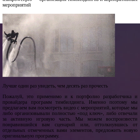
мероприятий
Лучше один раз увидеть, чем десять раз прочесть
Пожалуй, это применимо и к портфолио разработчика и
провайдера программ тимбилдинга. Именно поэтому мы
предлагаем вам посмотреть видео с мероприятий, которые мы
либо организовывали полностью «под ключ», либо отвечали
за активную игровую часть. Мы можем воспроизвести
понравившийся вам сценарий или, оттолкнувшись от
отдельных отмеченных вами элементов, предложить новую
оригинальную программу.