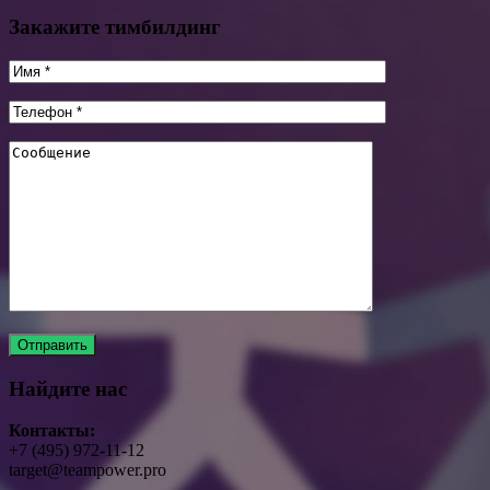
Закажите тимбилдинг
Найдите нас
Контакты:
+7 (495) 972-11-12
target@teampower.pro