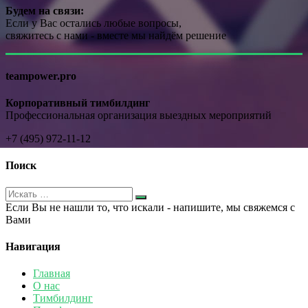
Будем на связи:
Если у Вас остались любые вопросы,
свяжитесь с нами - вместе мы найдём решение
teampower.pro
Корпоративный тимбилдинг
Профессиональная организация выездных мероприятий
+7 (495) 972-11-12
Поиск
Если Вы не нашли то, что искали - напишите, мы свяжемся с
Вами
Навигация
Главная
О нас
Тимбилдинг