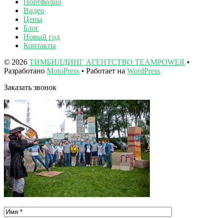
Портфолио
Видео
Цены
Блог
Новый год
Контакты
© 2026
ТИМБИЛДИНГ АГЕНТСТВО TEAMPOWER
•
Разработано
MotoPress
• Работает на
WordPress
Заказать звонок