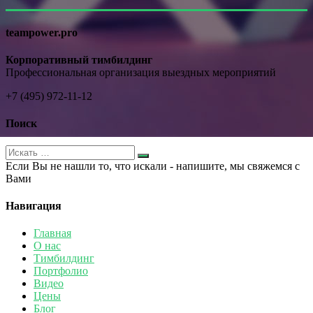
teampower.pro
Корпоративный тимбилдинг
Профессиональная организация выездных мероприятий
+7 (495) 972-11-12
Поиск
Если Вы не нашли то, что искали - напишите, мы свяжемся с
Вами
Навигация
Главная
О нас
Тимбилдинг
Портфолио
Видео
Цены
Блог