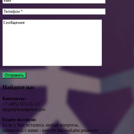
Найдите нас
Контакты:
+7 (495) 972-11-12
target@teampower.pro
Будем на связи:
Если у Вас остались любые вопросы,
свяжитесь с нами - вместе мы найдём решение