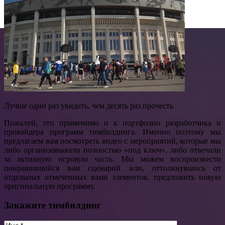
Лучше один раз увидеть, чем десять раз прочесть
Пожалуй, это применимо и к портфолио разработчика и
провайдера программ тимбилдинга. Именно поэтому мы
предлагаем вам посмотреть видео с мероприятий, которые мы
либо организовывали полностью «под ключ», либо отвечали
за активную игровую часть. Мы можем воспроизвести
понравившийся вам сценарий или, оттолкнувшись от
отдельных отмеченных вами элементов, предложить новую
оригинальную программу.
Закажите тимбилдинг