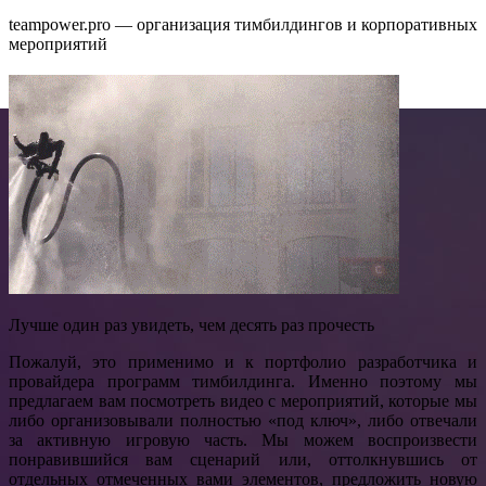
teampower.pro — организация тимбилдингов и корпоративных
мероприятий
Лучше один раз увидеть, чем десять раз прочесть
Пожалуй, это применимо и к портфолио разработчика и
провайдера программ тимбилдинга. Именно поэтому мы
предлагаем вам посмотреть видео с мероприятий, которые мы
либо организовывали полностью «под ключ», либо отвечали
за активную игровую часть. Мы можем воспроизвести
понравившийся вам сценарий или, оттолкнувшись от
отдельных отмеченных вами элементов, предложить новую