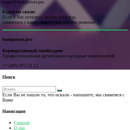
target@teampower.pro
Будем на связи:
Если у Вас остались любые вопросы,
свяжитесь с нами - вместе мы найдём решение
teampower.pro
Корпоративный тимбилдинг
Профессиональная организация выездных мероприятий
+7 (495) 972-11-12
Поиск
Если Вы не нашли то, что искали - напишите, мы свяжемся с
Вами
Навигация
Главная
О нас