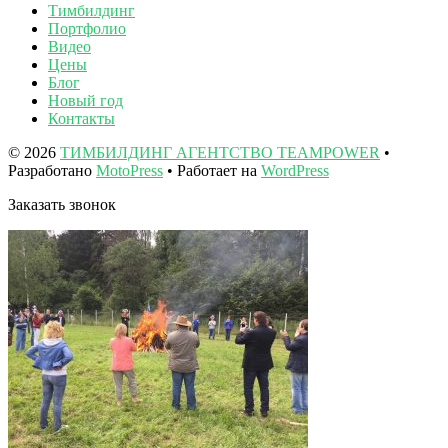
Тимбилдинг
Портфолио
Видео
Цены
Блог
Новый год
Контакты
© 2026
ТИМБИЛДИНГ АГЕНТСТВО TEAMPOWER
•
Разработано
MotoPress
• Работает на
WordPress
Заказать звонок