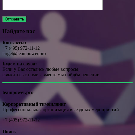
Найдите нас
Контакты:
+7 (495) 972-11-12
target@teampower.pro
Будем на связи:
Если у Вас остались любые вопросы,
свяжитесь с нами - вместе мы найдём решение
teampower.pro
Корпоративный тимбилдинг
Профессиональная организация выездных мероприятий
+7 (495) 972-11-12
Поиск