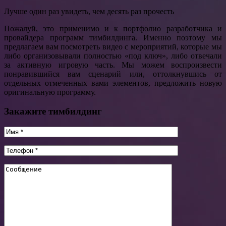
Лучше один раз увидеть, чем десять раз прочесть
Пожалуй, это применимо и к портфолио разработчика и
провайдера программ тимбилдинга. Именно поэтому мы
предлагаем вам посмотреть видео с мероприятий, которые мы
либо организовывали полностью «под ключ», либо отвечали
за активную игровую часть. Мы можем воспроизвести
понравившийся вам сценарий или, оттолкнувшись от
отдельных отмеченных вами элементов, предложить новую
оригинальную программу.
Закажите тимбилдинг