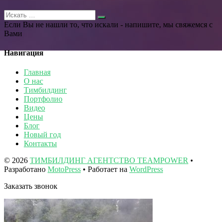
Если Вы не нашли то, что искали - напишите, мы свяжемся с
Вами
Навигация
Главная
О нас
Тимбилдинг
Портфолио
Видео
Цены
Блог
Новый год
Контакты
© 2026
ТИМБИЛДИНГ АГЕНТСТВО TEAMPOWER
•
Разработано
MotoPress
• Работает на
WordPress
Заказать звонок