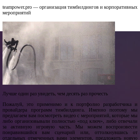
teampower.pro — организация тимбилдингов и корпоративных
мероприятий
Лучше один раз увидеть, чем десять раз прочесть
Пожалуй, это применимо и к портфолио разработчика и
провайдера программ тимбилдинга. Именно поэтому мы
предлагаем вам посмотреть видео с мероприятий, которые мы
либо организовывали полностью «под ключ», либо отвечали
за активную игровую часть. Мы можем воспроизвести
понравившийся вам сценарий или, оттолкнувшись от
отдельных отмеченных вами элементов, предложить новую