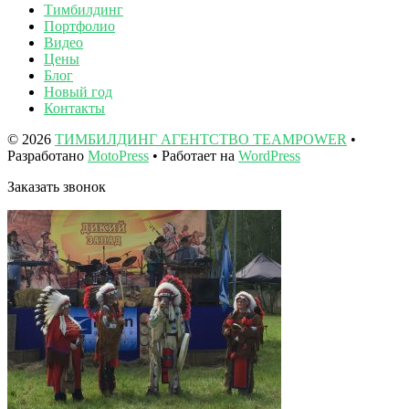
Тимбилдинг
Портфолио
Видео
Цены
Блог
Новый год
Контакты
© 2026
ТИМБИЛДИНГ АГЕНТСТВО TEAMPOWER
•
Разработано
MotoPress
• Работает на
WordPress
Заказать звонок