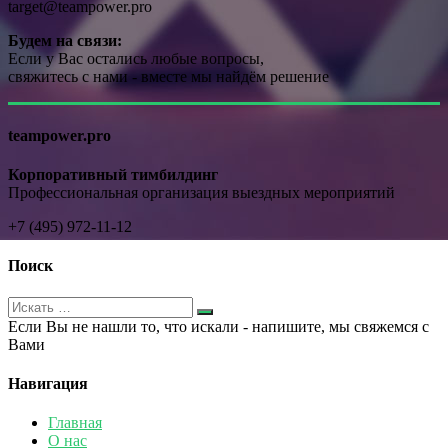
target@teampower.pro
Будем на связи:
Если у Вас остались любые вопросы,
свяжитесь с нами - вместе мы найдём решение
teampower.pro
Корпоративный тимбилдинг
Профессиональная организация выездных мероприятий
+7 (495) 972-11-12
Поиск
Если Вы не нашли то, что искали - напишите, мы свяжемся с
Вами
Навигация
Главная
О нас