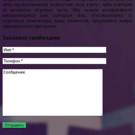
либо организовывали полностью «под ключ», либо отвечали
за активную игровую часть. Мы можем воспроизвести
понравившийся вам сценарий или, оттолкнувшись от
отдельных отмеченных вами элементов, предложить новую
оригинальную программу.
Закажите тимбилдинг