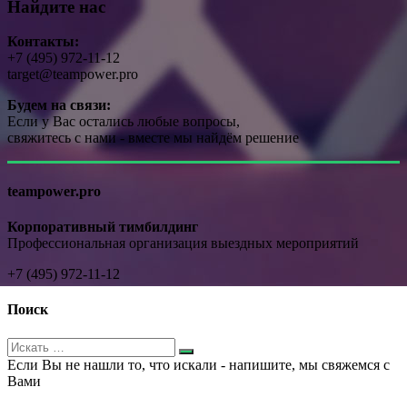
Найдите нас
Контакты:
+7 (495) 972-11-12
target@teampower.pro
Будем на связи:
Если у Вас остались любые вопросы,
свяжитесь с нами - вместе мы найдём решение
teampower.pro
Корпоративный тимбилдинг
Профессиональная организация выездных мероприятий
+7 (495) 972-11-12
Поиск
Если Вы не нашли то, что искали - напишите, мы свяжемся с
Вами