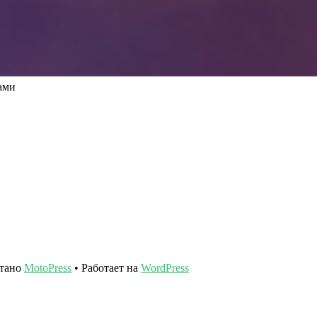
ами
отано
MotoPress
• Работает на
WordPress