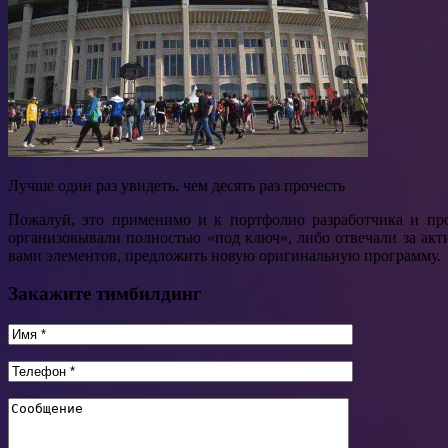
Лучше один раз увидеть, чем десять раз прочесть
Пожалуй, это применимо и к портфолио разработчика и пр
организовывали полностью «под ключ», либо отвечали за ак
вами элементов, предложить новую оригинальную программу.
Закажите тимбилдинг