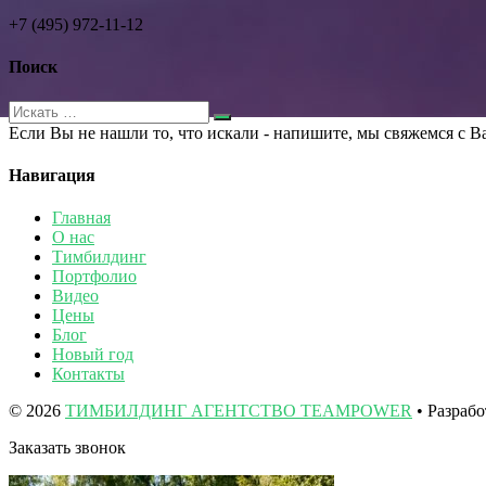
+7 (495) 972-11-12
Поиск
Если Вы не нашли то, что искали - напишите, мы свяжемся с В
Навигация
Главная
О нас
Тимбилдинг
Портфолио
Видео
Цены
Блог
Новый год
Контакты
© 2026
ТИМБИЛДИНГ АГЕНТСТВО TEAMPOWER
• Разраб
Заказать звонок