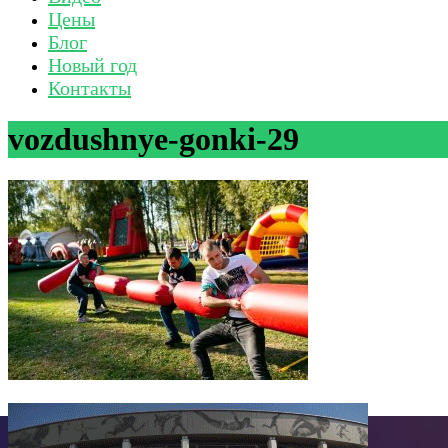
Цены
Блог
Новый год
Контакты
vozdushnye-gonki-29