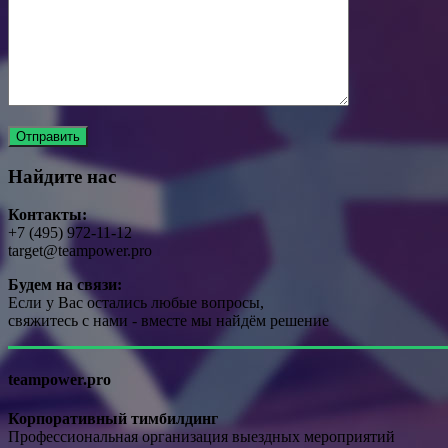
Найдите нас
Контакты:
+7 (495) 972-11-12
target@teampower.pro
Будем на связи:
Если у Вас остались любые вопросы,
свяжитесь с нами - вместе мы найдём решение
teampower.pro
Корпоративный тимбилдинг
Профессиональная организация выездных мероприятий