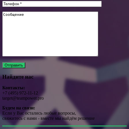
Найдите нас
Контакты:
+7 (495) 972-11-12
target@teampower.pro
Будем на связи:
Если у Вас остались любые вопросы,
свяжитесь с нами - вместе мы найдём решение