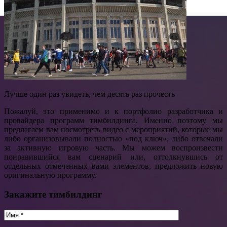
Лучше один раз увидеть, чем десять раз прочесть
Пожалуй, это применимо и к портфолио разработчика и
провайдера программ тимбилдинга. Именно поэтому мы
предлагаем вам посмотреть видео с мероприятий, которые мы
либо организовывали полностью «под ключ», либо отвечали
за активную игровую часть. Мы можем воспроизвести
понравившийся вам сценарий или, оттолкнувшись от
отдельных отмеченных вами элементов, предложить новую
оригинальную программу.
Закажите тимбилдинг