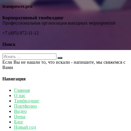
teampower.pro
Корпоративный тимбилдинг
Профессиональная организация выездных мероприятий
+7 (495) 972-11-12
Поиск
Если Вы не нашли то, что искали - напишите, мы свяжемся с
Вами
Навигация
Главная
О нас
Тимбилдинг
Портфолио
Видео
Цены
Блог
Новый год