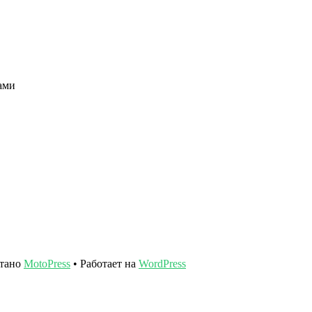
ами
отано
MotoPress
• Работает на
WordPress