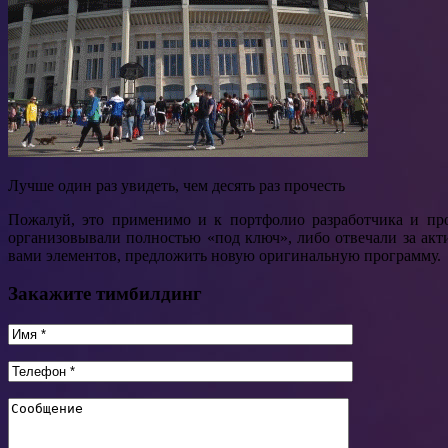
Лучше один раз увидеть, чем десять раз прочесть
Пожалуй, это применимо и к портфолио разработчика и пр
организовывали полностью «под ключ», либо отвечали за ак
вами элементов, предложить новую оригинальную программу.
Закажите тимбилдинг