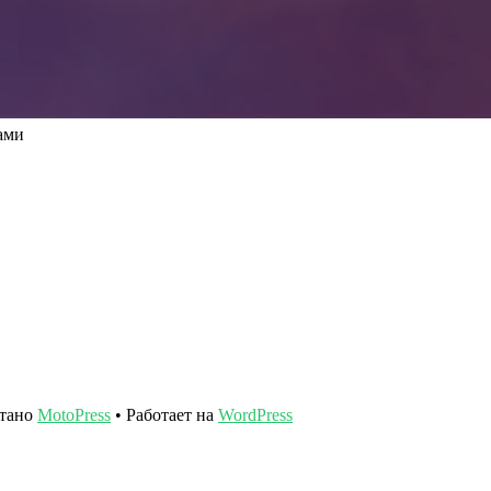
ами
отано
MotoPress
• Работает на
WordPress