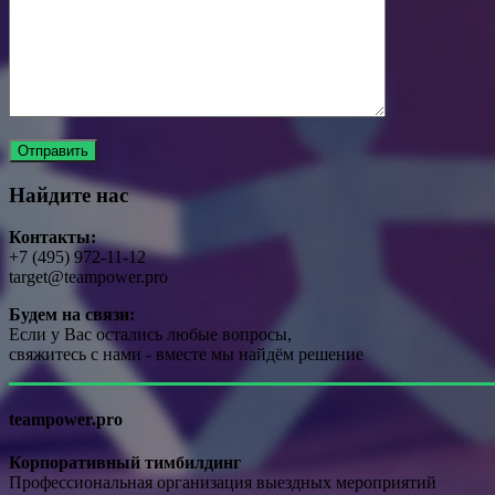
Найдите нас
Контакты:
+7 (495) 972-11-12
target@teampower.pro
Будем на связи:
Если у Вас остались любые вопросы,
свяжитесь с нами - вместе мы найдём решение
teampower.pro
Корпоративный тимбилдинг
Профессиональная организация выездных мероприятий