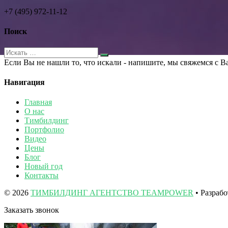
+7 (495) 972-11-12
Поиск
Если Вы не нашли то, что искали - напишите, мы свяжемся с В
Навигация
Главная
О нас
Тимбилдинг
Портфолио
Видео
Цены
Блог
Новый год
Контакты
© 2026
ТИМБИЛДИНГ АГЕНТСТВО TEAMPOWER
• Разраб
Заказать звонок