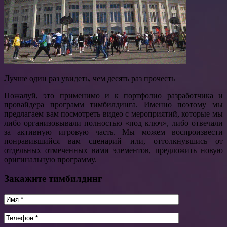
Лучше один раз увидеть, чем десять раз прочесть
Пожалуй, это применимо и к портфолио разработчика и
провайдера программ тимбилдинга. Именно поэтому мы
предлагаем вам посмотреть видео с мероприятий, которые мы
либо организовывали полностью «под ключ», либо отвечали
за активную игровую часть. Мы можем воспроизвести
понравившийся вам сценарий или, оттолкнувшись от
отдельных отмеченных вами элементов, предложить новую
оригинальную программу.
Закажите тимбилдинг