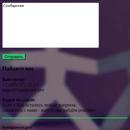
Найдите нас
Контакты:
+7 (495) 972-11-12
target@teampower.pro
Будем на связи:
Если у Вас остались любые вопросы,
свяжитесь с нами - вместе мы найдём решение
teampower.pro