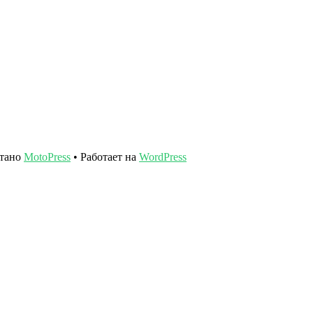
отано
MotoPress
• Работает на
WordPress