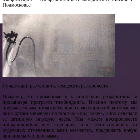
Подмосковье
Лучше один раз увидеть, чем десять раз прочесть
Пожалуй, это применимо и к портфолио разработчика и
провайдера программ тимбилдинга. Именно поэтому мы
предлагаем вам посмотреть видео с мероприятий, которые мы
либо организовывали полностью «под ключ», либо отвечали
за активную игровую часть. Мы можем воспроизвести
понравившийся вам сценарий или, оттолкнувшись от
отдельных отмеченных вами элементов, предложить новую
оригинальную программу.