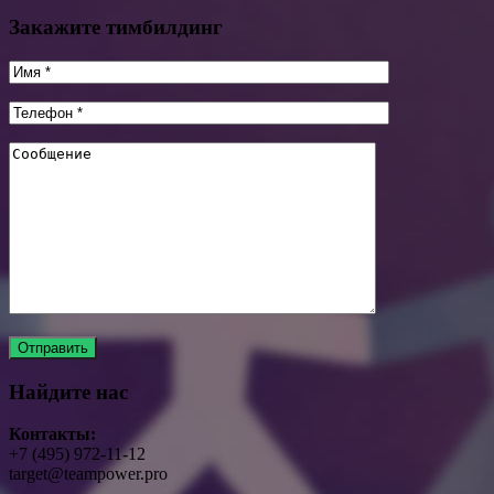
Закажите тимбилдинг
Найдите нас
Контакты:
+7 (495) 972-11-12
target@teampower.pro