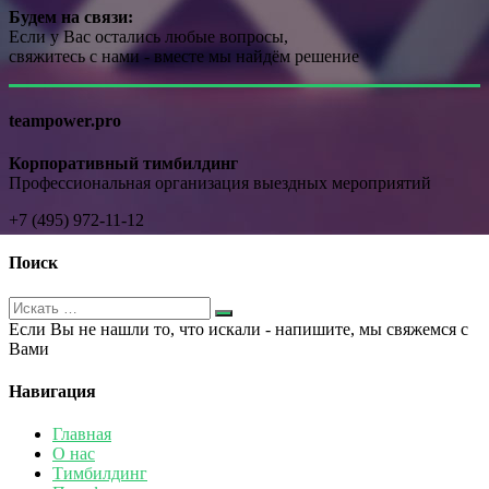
Будем на связи:
Если у Вас остались любые вопросы,
свяжитесь с нами - вместе мы найдём решение
teampower.pro
Корпоративный тимбилдинг
Профессиональная организация выездных мероприятий
+7 (495) 972-11-12
Поиск
Если Вы не нашли то, что искали - напишите, мы свяжемся с
Вами
Навигация
Главная
О нас
Тимбилдинг