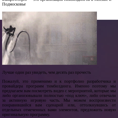
Подмосковье
Лучше один раз увидеть, чем десять раз прочесть
Пожалуй, это применимо и к портфолио разработчика и
провайдера программ тимбилдинга. Именно поэтому мы
предлагаем вам посмотреть видео с мероприятий, которые мы
либо организовывали полностью «под ключ», либо отвечали
за активную игровую часть. Мы можем воспроизвести
понравившийся вам сценарий или, оттолкнувшись от
отдельных отмеченных вами элементов, предложить новую
оригинальную программу.