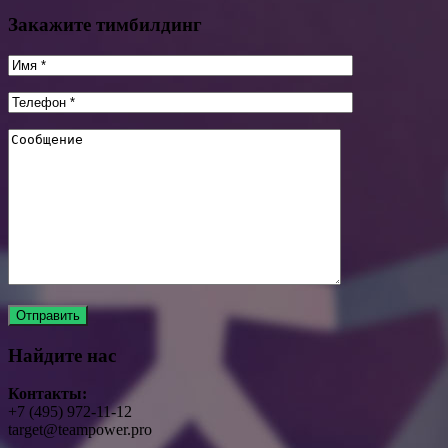
Закажите тимбилдинг
Найдите нас
Контакты:
+7 (495) 972-11-12
target@teampower.pro