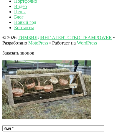
Портфолио
Видео
Цены
Блог
Новый год
Контакты
© 2026
ТИМБИЛДИНГ АГЕНТСТВО TEAMPOWER
•
Разработано
MotoPress
• Работает на
WordPress
Заказать звонок