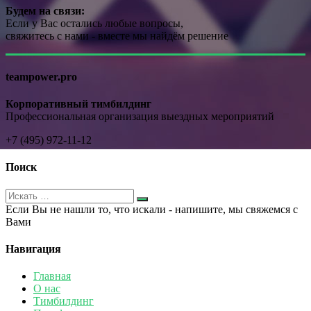
Будем на связи:
Если у Вас остались любые вопросы,
свяжитесь с нами - вместе мы найдём решение
teampower.pro
Корпоративный тимбилдинг
Профессиональная организация выездных мероприятий
+7 (495) 972-11-12
Поиск
Если Вы не нашли то, что искали - напишите, мы свяжемся с
Вами
Навигация
Главная
О нас
Тимбилдинг