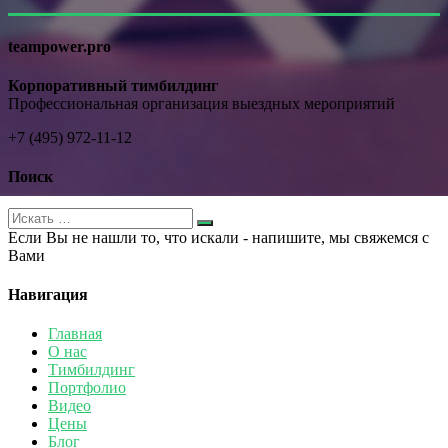
teampower.pro
Корпоративный тимбилдинг
Профессиональная организация выездных мероприятий
+7 (495) 972-11-12
Поиск
Если Вы не нашли то, что искали - напишите, мы свяжемся с
Вами
Навигация
Главная
О нас
Тимбилдинг
Портфолио
Видео
Цены
Блог