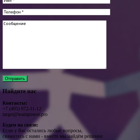
Найдите нас
Контакты:
+7 (495) 972-11-12
target@teampower.pro
Будем на связи:
Если у Вас остались любые вопросы,
свяжитесь с нами - вместе мы найдём решение