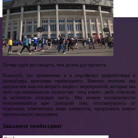
Лучше один раз увидеть, чем десять раз прочесть
Пожалуй, это применимо и к портфолио разработчика и
провайдера программ тимбилдинга. Именно поэтому мы
предлагаем вам посмотреть видео с мероприятий, которые мы
либо организовывали полностью «под ключ», либо отвечали
за активную игровую часть. Мы можем воспроизвести
понравившийся вам сценарий или, оттолкнувшись от
отдельных отмеченных вами элементов, предложить новую
оригинальную программу.
Закажите тимбилдинг