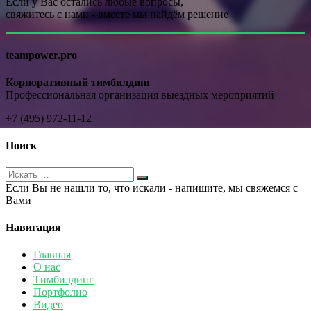
Если у Вас остались любые вопросы,
свяжитесь с нами - вместе мы найдём решение
teampower.pro
Корпоративный тимбилдинг
Профессиональная организация выездных мероприятий
+7 (495) 972-11-12
Поиск
Если Вы не нашли то, что искали - напишите, мы свяжемся с
Вами
Навигация
Главная
О нас
Тимбилдинг
Портфолио
Видео