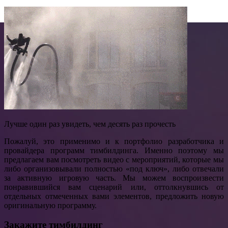
Лучше один раз увидеть, чем десять раз прочесть
Пожалуй, это применимо и к портфолио разработчика и
провайдера программ тимбилдинга. Именно поэтому мы
предлагаем вам посмотреть видео с мероприятий, которые мы
либо организовывали полностью «под ключ», либо отвечали
за активную игровую часть. Мы можем воспроизвести
понравившийся вам сценарий или, оттолкнувшись от
отдельных отмеченных вами элементов, предложить новую
оригинальную программу.
Закажите тимбилдинг