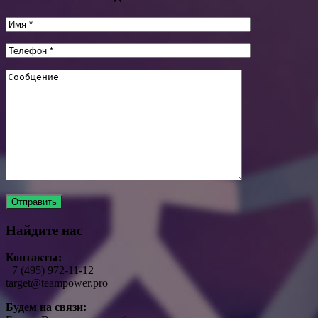
Найдите нас
Контакты:
+7 (495) 972-11-12
target@teampower.pro
Будем на связи: