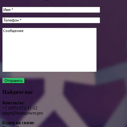
Найдите нас
Контакты:
+7 (495) 972-11-12
target@teampower.pro
Будем на связи: