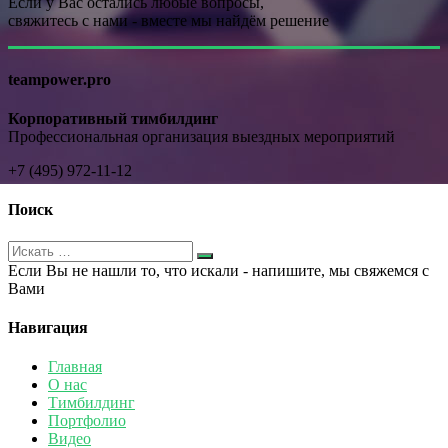
Если у Вас остались любые вопросы,
свяжитесь с нами - вместе мы найдём решение
teampower.pro
Корпоративный тимбилдинг
Профессиональная организация выездных мероприятий
+7 (495) 972-11-12
Поиск
Если Вы не нашли то, что искали - напишите, мы свяжемся с
Вами
Навигация
Главная
О нас
Тимбилдинг
Портфолио
Видео