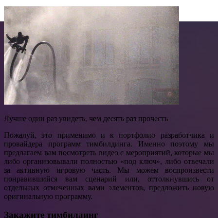
Лучше один раз увидеть, чем десять раз прочесть
Пожалуй, это применимо и к портфолио разработчика и
провайдера программ тимбилдинга. Именно поэтому мы
предлагаем вам посмотреть видео с мероприятий, которые мы
либо организовывали полностью «под ключ», либо отвечали
за активную игровую часть. Мы можем воспроизвести
понравившийся вам сценарий или, оттолкнувшись от
отдельных отмеченных вами элементов, предложить новую
оригинальную программу.
Закажите тимбилдинг