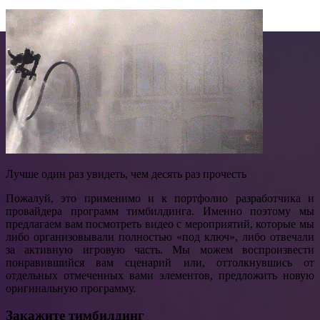
Лучше один раз увидеть, чем десять раз прочесть
Пожалуй, это применимо и к портфолио разработчика и
провайдера программ тимбилдинга. Именно поэтому мы
предлагаем вам посмотреть видео с мероприятий, которые мы
либо организовывали полностью «под ключ», либо отвечали
за активную игровую часть. Мы можем воспроизвести
понравившийся вам сценарий или, оттолкнувшись от
отдельных отмеченных вами элементов, предложить новую
оригинальную программу.
Закажите тимбилдинг