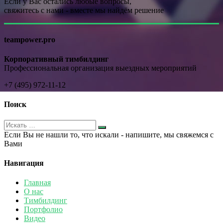
Если у Вас остались любые вопросы,
свяжитесь с нами - вместе мы найдём решение
teampower.pro
Корпоративный тимбилдинг
Профессиональная организация выездных мероприятий
+7 (495) 972-11-12
Поиск
Если Вы не нашли то, что искали - напишите, мы свяжемся с
Вами
Навигация
Главная
О нас
Тимбилдинг
Портфолио
Видео