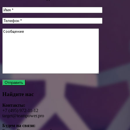
Найдите нас
Контакты:
+7 (495) 972-11-12
target@teampower.pro
Будем на связи: