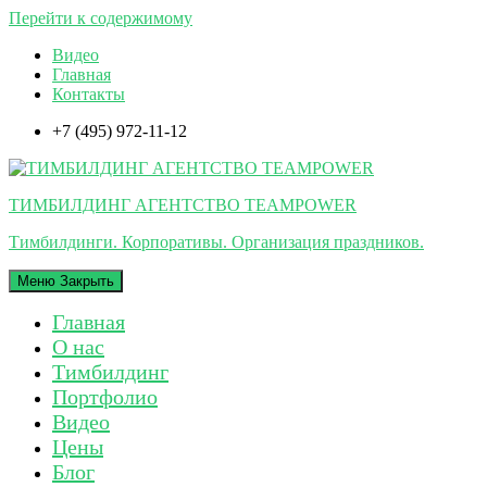
Перейти к содержимому
Видео
Главная
Контакты
+7 (495) 972-11-12
ТИМБИЛДИНГ АГЕНТСТВО TEAMPOWER
Тимбилдинги. Корпоративы. Организация праздников.
Меню
Закрыть
Главная
О нас
Тимбилдинг
Портфолио
Видео
Цены
Блог