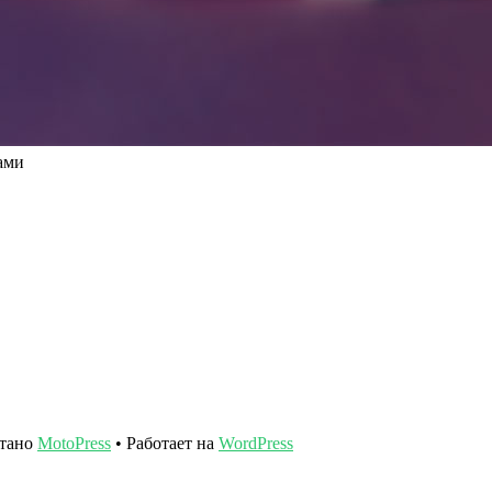
ами
отано
MotoPress
• Работает на
WordPress