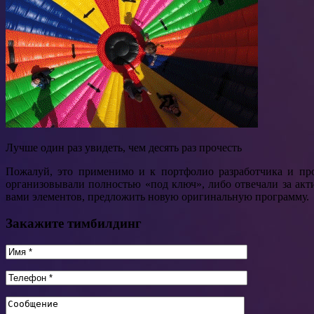
Лучше один раз увидеть, чем десять раз прочесть
Пожалуй, это применимо и к портфолио разработчика и пр
организовывали полностью «под ключ», либо отвечали за ак
вами элементов, предложить новую оригинальную программу.
Закажите тимбилдинг