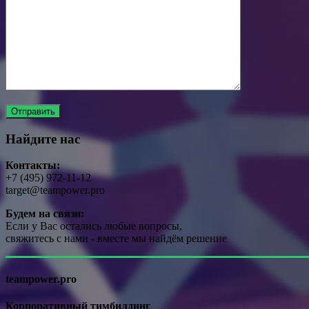
Найдите нас
Контакты:
+7 (495) 972-11-12
target@teampower.pro
Будем на связи:
Если у Вас остались любые вопросы,
свяжитесь с нами - вместе мы найдём решение
teampower.pro
Корпоративный тимбилдинг