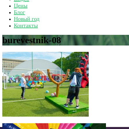
Цены
Блог
Новый год
Контакты
burevestnik-08