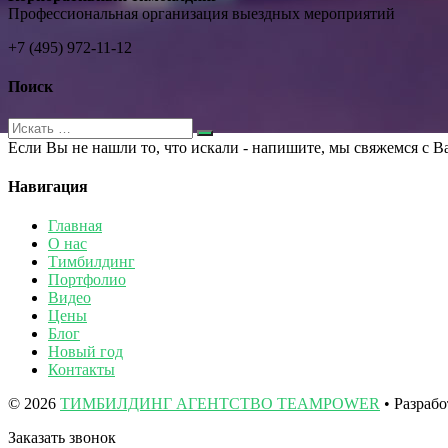
Профессиональная организация выездных мероприятий
+7 (495) 972-11-12
Поиск
Если Вы не нашли то, что искали - напишите, мы свяжемся с В
Навигация
Главная
О нас
Тимбилдинг
Портфолио
Видео
Цены
Блог
Новый год
Контакты
© 2026
ТИМБИЛДИНГ АГЕНТСТВО TEAMPOWER
• Разраб
Заказать звонок