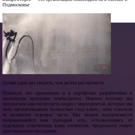
Подмосковье
Лучше один раз увидеть, чем десять раз прочесть
Пожалуй, это применимо и к портфолио разработчика и
провайдера программ тимбилдинга. Именно поэтому мы
предлагаем вам посмотреть видео с мероприятий, которые мы
либо организовывали полностью «под ключ», либо отвечали
за активную игровую часть. Мы можем воспроизвести
понравившийся вам сценарий или, оттолкнувшись от
отдельных отмеченных вами элементов, предложить новую
оригинальную программу.