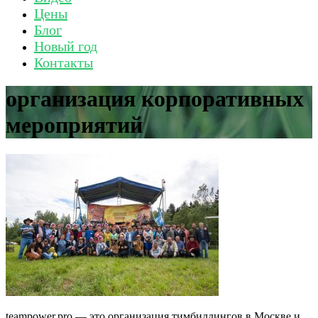
Цены
Блог
Новый год
Контакты
организация корпоративных
мероприятий
teampower.pro — это организация тимбилдингов в Москве и