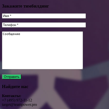
Закажите тимбилдинг
Найдите нас
Контакты:
+7 (495) 972-11-12
target@teampower.pro