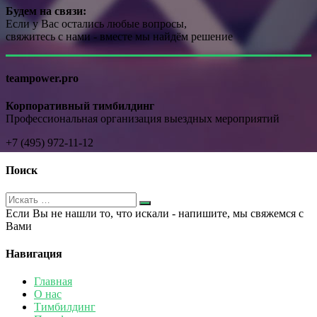
Будем на связи:
Если у Вас остались любые вопросы,
свяжитесь с нами - вместе мы найдём решение
teampower.pro
Корпоративный тимбилдинг
Профессиональная организация выездных мероприятий
+7 (495) 972-11-12
Поиск
Если Вы не нашли то, что искали - напишите, мы свяжемся с
Вами
Навигация
Главная
О нас
Тимбилдинг