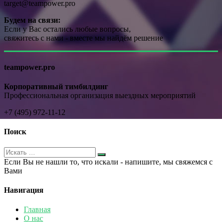
target@teampower.pro
Будем на связи:
Если у Вас остались любые вопросы,
свяжитесь с нами - вместе мы найдём решение
teampower.pro
Корпоративный тимбилдинг
Профессиональная организация выездных мероприятий
+7 (495) 972-11-12
Поиск
Если Вы не нашли то, что искали - напишите, мы свяжемся с
Вами
Навигация
Главная
О нас