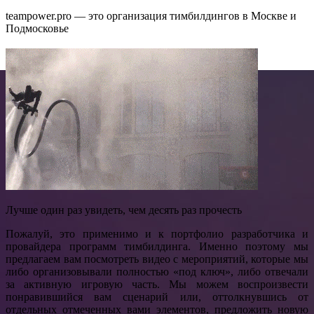
teampower.pro — это организация тимбилдингов в Москве и
Подмосковье
Лучше один раз увидеть, чем десять раз прочесть
Пожалуй, это применимо и к портфолио разработчика и
провайдера программ тимбилдинга. Именно поэтому мы
предлагаем вам посмотреть видео с мероприятий, которые мы
либо организовывали полностью «под ключ», либо отвечали
за активную игровую часть. Мы можем воспроизвести
понравившийся вам сценарий или, оттолкнувшись от
отдельных отмеченных вами элементов, предложить новую