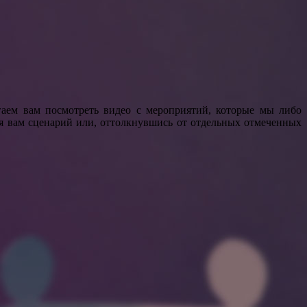
аем вам посмотреть видео с мероприятий, которые мы либо
я вам сценарий или, оттолкнувшись от отдельных отмеченных