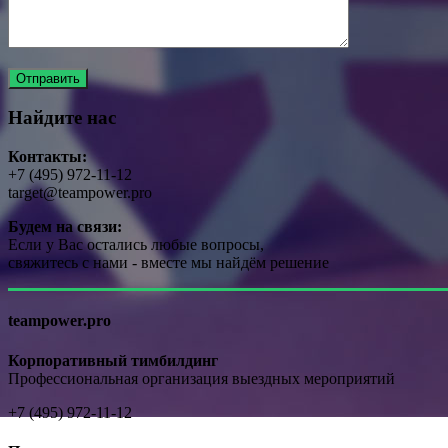
Найдите нас
Контакты:
+7 (495) 972-11-12
target@teampower.pro
Будем на связи:
Если у Вас остались любые вопросы,
свяжитесь с нами - вместе мы найдём решение
teampower.pro
Корпоративный тимбилдинг
Профессиональная организация выездных мероприятий
+7 (495) 972-11-12