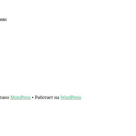
ами
отано
MotoPress
• Работает на
WordPress