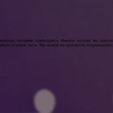
овайдера программ тимбилдинга. Именно поэтому мы предлаг
тивную игровую часть. Мы можем воспроизвести понравившийс