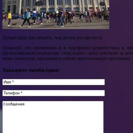
Лучше один раз увидеть, чем десять раз прочесть
Пожалуй, это применимо и к портфолио разработчика и пр
организовывали полностью «под ключ», либо отвечали за ак
вами элементов, предложить новую оригинальную программу.
Закажите тимбилдинг