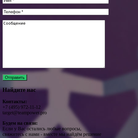
Найдите нас
Контакты:
+7 (495) 972-11-12
target@teampower.pro
Будем на связи:
Если у Вас остались любые вопросы,
свяжитесь с нами - вместе мы найдём решение