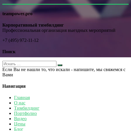
teampower.pro
Корпоративный тимбилдинг
Профессиональная организация выездных мероприятий
+7 (495) 972-11-12
Поиск
Если Вы не нашли то, что искали - напишите, мы свяжемся с
Вами
Навигация
Главная
О нас
Тимбилдинг
Портфолио
Видео
Цены
Блог