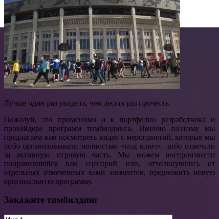
Лучше один раз увидеть, чем десять раз прочесть
Пожалуй, это применимо и к портфолио разработчика и
провайдера программ тимбилдинга. Именно поэтому мы
предлагаем вам посмотреть видео с мероприятий, которые мы
либо организовывали полностью «под ключ», либо отвечали
за активную игровую часть. Мы можем воспроизвести
понравившийся вам сценарий или, оттолкнувшись от
отдельных отмеченных вами элементов, предложить новую
оригинальную программу.
Закажите тимбилдинг