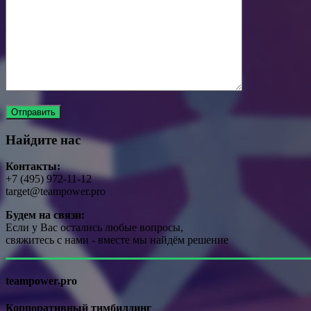
Найдите нас
Контакты:
+7 (495) 972-11-12
target@teampower.pro
Будем на связи:
Если у Вас остались любые вопросы,
свяжитесь с нами - вместе мы найдём решение
teampower.pro
Корпоративный тимбилдинг