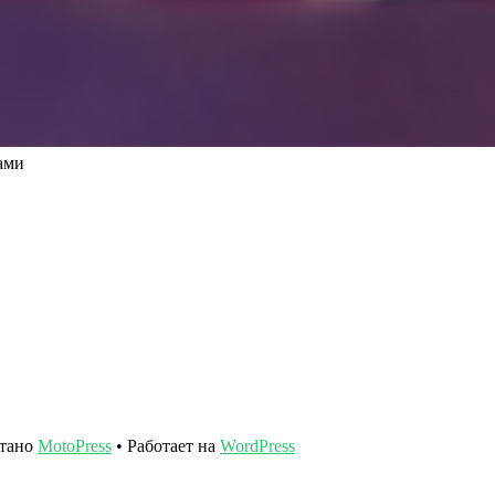
ами
отано
MotoPress
• Работает на
WordPress