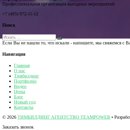
Профессиональная организация выездных мероприятий
+7 (495) 972-11-12
Поиск
Если Вы не нашли то, что искали - напишите, мы свяжемся с В
Навигация
Главная
О нас
Тимбилдинг
Портфолио
Видео
Цены
Блог
Новый год
Контакты
© 2026
ТИМБИЛДИНГ АГЕНТСТВО TEAMPOWER
• Разраб
Заказать звонок