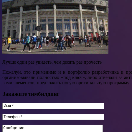
Лучше один раз увидеть, чем десять раз прочесть
Пожалуй, это применимо и к портфолио разработчика и пр
организовывали полностью «под ключ», либо отвечали за ак
вами элементов, предложить новую оригинальную программу.
Закажите тимбилдинг