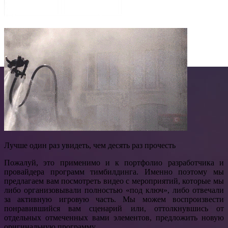
Лучше один раз увидеть, чем десять раз прочесть
Пожалуй, это применимо и к портфолио разработчика и
провайдера программ тимбилдинга. Именно поэтому мы
предлагаем вам посмотреть видео с мероприятий, которые мы
либо организовывали полностью «под ключ», либо отвечали
за активную игровую часть. Мы можем воспроизвести
понравившийся вам сценарий или, оттолкнувшись от
отдельных отмеченных вами элементов, предложить новую
оригинальную программу.