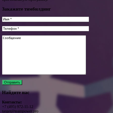
Закажите тимбилдинг
Найдите нас
Контакты:
+7 (495) 972-11-12
target@teampower.pro