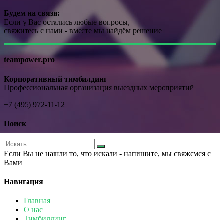
Будем на связи:
Если у Вас остались любые вопросы,
свяжитесь с нами - вместе мы найдём решение
teampower.pro
Корпоративный тимбилдинг
Профессиональная организация выездных мероприятий
+7 (495) 972-11-12
Поиск
Если Вы не нашли то, что искали - напишите, мы свяжемся с
Вами
Навигация
Главная
О нас
Тимбилдинг