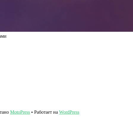
ами
отано
MotoPress
• Работает на
WordPress