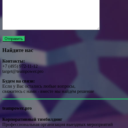
Найдите нас
Контакты:
+7 (495) 972-11-12
target@teampower.pro
Будем на связи:
Если у Вас остались любые вопросы,
свяжитесь с нами - вместе мы найдём решение
teampower.pro
Корпоративный тимбилдинг
Профессиональная организация выездных мероприятий