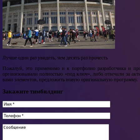
Лучше один раз увидеть, чем десять раз прочесть
Пожалуй, это применимо и к портфолио разработчика и пр
организовывали полностью «под ключ», либо отвечали за ак
вами элементов, предложить новую оригинальную программу.
Закажите тимбилдинг