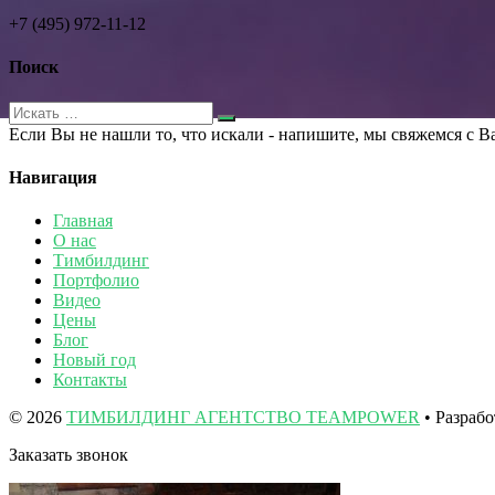
+7 (495) 972-11-12
Поиск
Если Вы не нашли то, что искали - напишите, мы свяжемся с В
Навигация
Главная
О нас
Тимбилдинг
Портфолио
Видео
Цены
Блог
Новый год
Контакты
© 2026
ТИМБИЛДИНГ АГЕНТСТВО TEAMPOWER
• Разраб
Заказать звонок