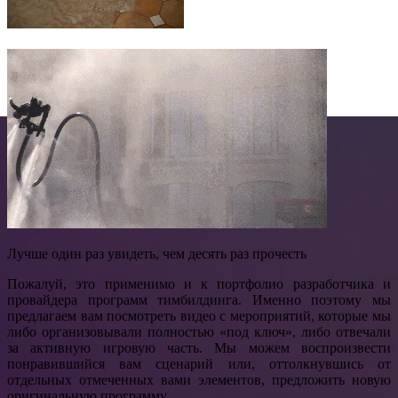
Лучше один раз увидеть, чем десять раз прочесть
Пожалуй, это применимо и к портфолио разработчика и
провайдера программ тимбилдинга. Именно поэтому мы
предлагаем вам посмотреть видео с мероприятий, которые мы
либо организовывали полностью «под ключ», либо отвечали
за активную игровую часть. Мы можем воспроизвести
понравившийся вам сценарий или, оттолкнувшись от
отдельных отмеченных вами элементов, предложить новую
оригинальную программу.