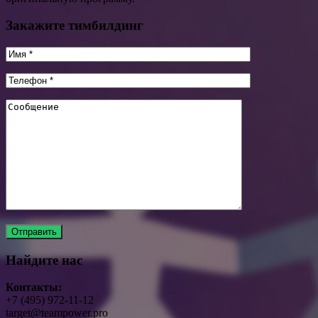
Закажите тимбилдинг
Найдите нас
Контакты:
+7 (495) 972-11-12
target@teampower.pro