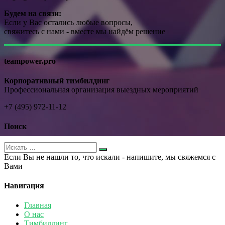
Будем на связи:
Если у Вас остались любые вопросы,
свяжитесь с нами - вместе мы найдём решение
teampower.pro
Корпоративный тимбилдинг
Профессиональная организация выездных мероприятий
+7 (495) 972-11-12
Поиск
Если Вы не нашли то, что искали - напишите, мы свяжемся с
Вами
Навигация
Главная
О нас
Тимбилдинг