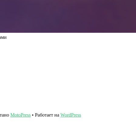
ами
отано
MotoPress
• Работает на
WordPress