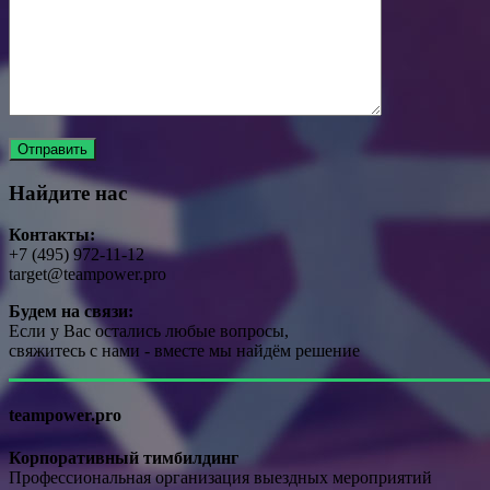
Найдите нас
Контакты:
+7 (495) 972-11-12
target@teampower.pro
Будем на связи:
Если у Вас остались любые вопросы,
свяжитесь с нами - вместе мы найдём решение
teampower.pro
Корпоративный тимбилдинг
Профессиональная организация выездных мероприятий