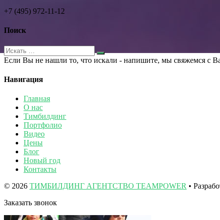
+7 (495) 972-11-12
Поиск
Если Вы не нашли то, что искали - напишите, мы свяжемся с В
Навигация
Главная
О нас
Тимбилдинг
Портфолио
Видео
Цены
Блог
Новый год
Контакты
© 2026
ТИМБИЛДИНГ АГЕНТСТВО TEAMPOWER
• Разраб
Заказать звонок