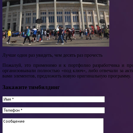
Лучше один раз увидеть, чем десять раз прочесть
Пожалуй, это применимо и к портфолио разработчика и пр
организовывали полностью «под ключ», либо отвечали за ак
вами элементов, предложить новую оригинальную программу.
Закажите тимбилдинг