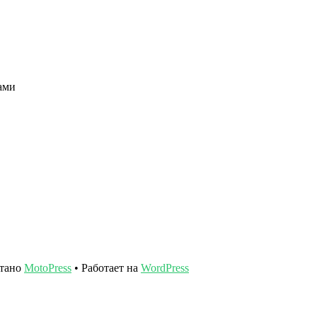
ами
отано
MotoPress
• Работает на
WordPress