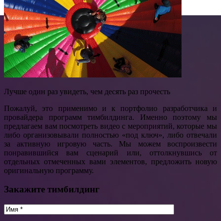
Лучше один раз увидеть, чем десять раз прочесть
Пожалуй, это применимо и к портфолио разработчика и
провайдера программ тимбилдинга. Именно поэтому мы
предлагаем вам посмотреть видео с мероприятий, которые мы
либо организовывали полностью «под ключ», либо отвечали
за активную игровую часть. Мы можем воспроизвести
понравившийся вам сценарий или, оттолкнувшись от
отдельных отмеченных вами элементов, предложить новую
оригинальную программу.
Закажите тимбилдинг