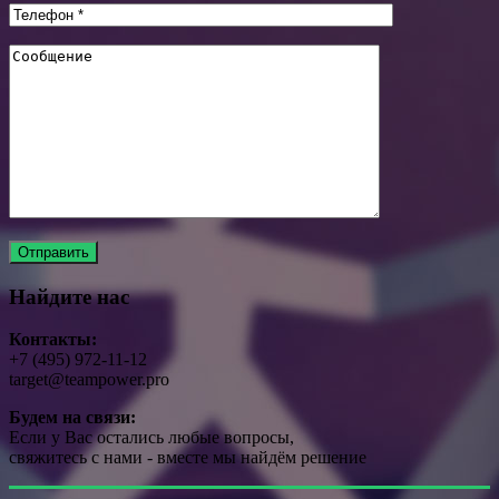
Найдите нас
Контакты:
+7 (495) 972-11-12
target@teampower.pro
Будем на связи:
Если у Вас остались любые вопросы,
свяжитесь с нами - вместе мы найдём решение